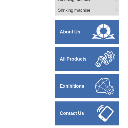
Shriking machine
About Us
All Products
Exhibitions
Contact Us