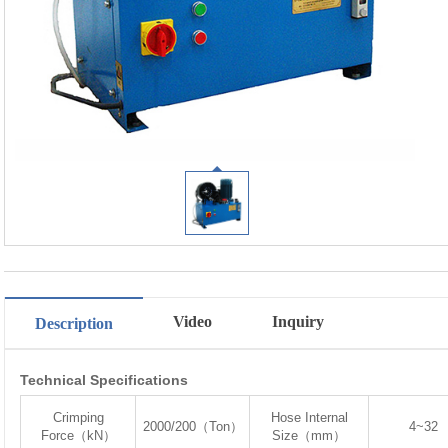
Video
Inquiry
Description
Technical Specifications
Crimping
Hose Internal
2000/200（Ton）
4~32
Force（kN）
Size（mm）