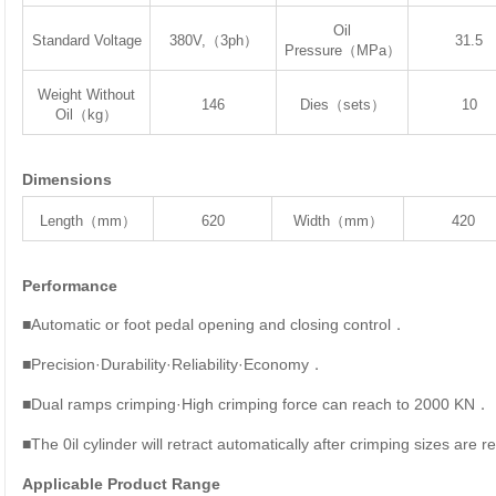
Oil
Standard Voltage
380V,（3ph）
31.5
Pressure（MPa）
Weight Without
146
Dies（sets）
10
Oil（kg）
Dimensions
Length（mm）
620
Width（mm）
420
Performance
■Automatic or foot pedal opening and closing control
．
■Precision·Durability·Reliability·Economy
．
■Dual ramps crimping·High crimping force can reach to 2000 KN
．
■The 0il cylinder will retract automatically after crimping sizes are 
Applicable Product Range