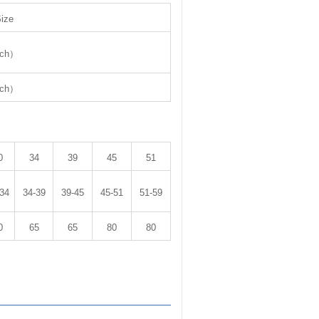
ize
nch）
nch）
0
34
39
45
51
-34
34-39
39-45
45-51
51-59
0
65
65
80
80