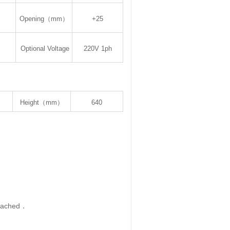
Opening（mm）
+25
Optional Voltage
220V 1ph
Height（mm）
640
reached
．