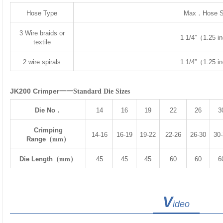
Hose Type
Max．Hose S
3 Wire braids or
1 1/4”（1.25 i
textile
2 wire spirals
1 1/4”（1.25 i
JK200 Crimper
一一
Standard Die Sizes
Die No
．
14
16
19
22
26
3
Crimping
14-16
16-19
19-22
22-26
26-30
30
Range
（
mm
）
Die Length
（
mm
）
45
45
45
60
60
6
V
ideo