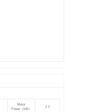
Motor
2.2
Power（kW）