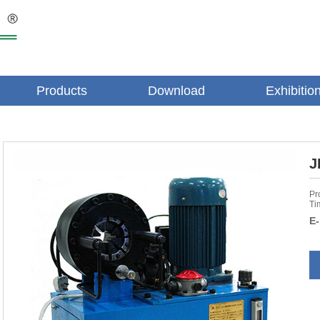
Products
Download
Exhibitio
J
Pr
Ti
E-