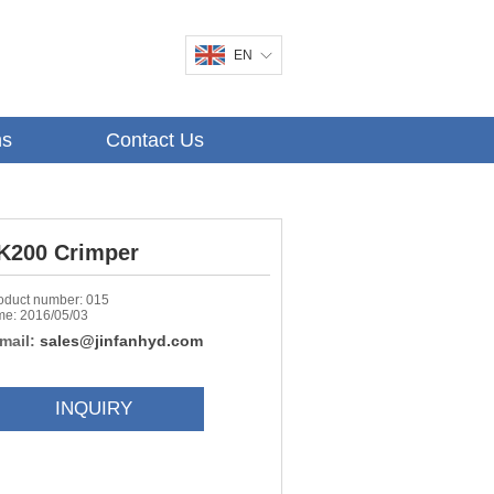
EN
ns
Contact Us
K200 Crimper
oduct number: 015
me: 2016/05/03
mail:
sales@jinfanhyd.com
INQUIRY