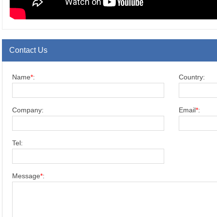
Contact Us
Name
*
:
Country:
Company:
Email
*
:
Tel:
Message
*
: